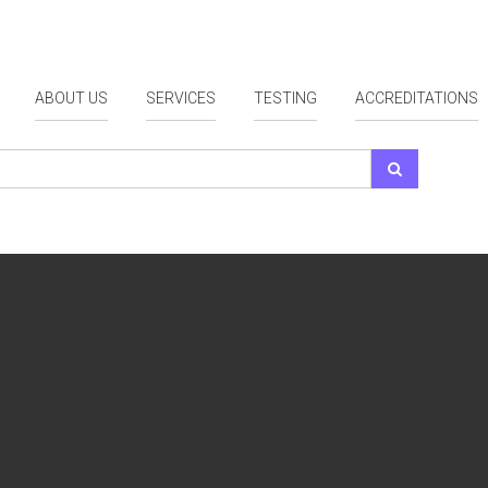
ABOUT US
SERVICES
TESTING
ACCREDITATIONS
ps searching can help.