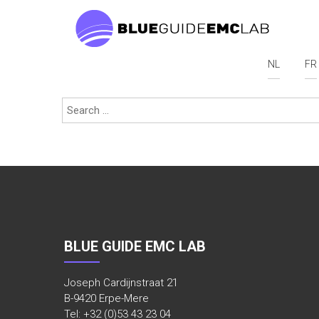
BLUE GUIDE EMC
LAB IS EEN
GEACCREDITEERD
NL
FR
It seems we can’t find what you’re looking for. Perha
TESTLABO, VOOR
EMC EN LVD
(SAFETY)
TESTEN. DE
METINGEN
WORDEN DUS
VOLLEDIG
CONFORM DE
BLUE GUIDE EMC LAB
NORMEN
UITGEVOERD EN
Joseph Cardijnstraat 21
HET LABO
B-9420 Erpe-Mere
LEVERT
Tel: +32 (0)53 43 23 04